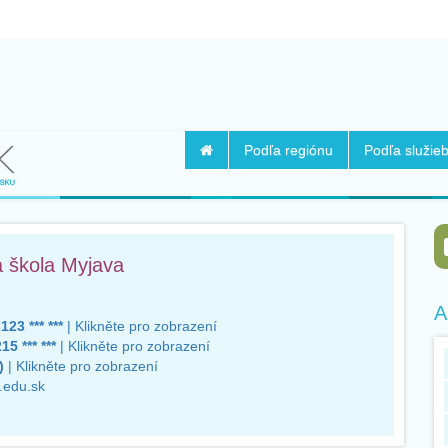
Podľa regiónu
Podľa služie
 škola Myjava
A
23 *** ***
| Klikněte pro zobrazení
15 *** ***
| Klikněte pro zobrazení
)
| Klikněte pro zobrazení
.edu.sk