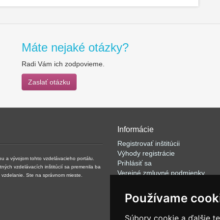
Máte nejaké otázky?
Radi Vám ich zodpovieme.
Zaslať otázku
Informácie
Registrovať inštitúcii
Výhody registrácie
kou a vývojom tohto vzdelávacieho portálu.
Prihlásiť sa
ých vzdelávacích inštitúcií sa premenila ba
Verejné zmluvné podmienky
né vzdelanie. Ste na správnom mieste.
Klientské podmienky prevádzkov
VOP
Používame cook
FAQ
Články
Súbory cookie a ďalšie t