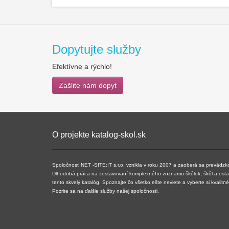
Dopytujte služby
Efektívne a rýchlo!
Zašlite nám dopyt
O projekte katalog-skol.sk
Spoločnosť NET -SITE:IT s.r.o. vznikla v roku 2007 a ​​zaoberá sa prevádz
Dlhodobá práca na zostavovaní komplexného zoznamu škôlok, škôl a ostatn
tento skvelý katalóg. Spoznajte čo všetko ešte neviete a vyberte si kvalit
Pozrite sa na ďalšie služby našej spoločnosti.