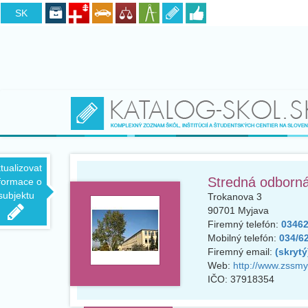
CZ
SK
tualizovat
Stredná odborná
formace o
subjektu
Trokanova 3
90701
Myjava
Firemný telefón:
034621
Mobilný telefón:
034/62
Firemný email:
(skrytý
Web:
http://www.zssmy
IČO:
37918354