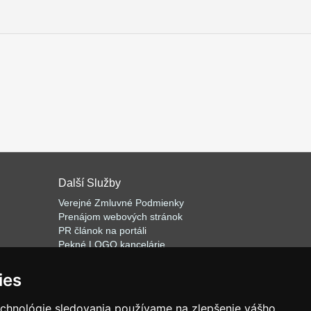
Další Služby
Verejné Zmluvné Podmienky
Prenájom webových stránok
PR článok na portál
i
Pekné LOGO kancelárie
ateľa
Napíšeme odborný text
Školenie predaj
a
ies
Databázový software k prenájmu
echnológie sledovania používame na zlepšenie vášho