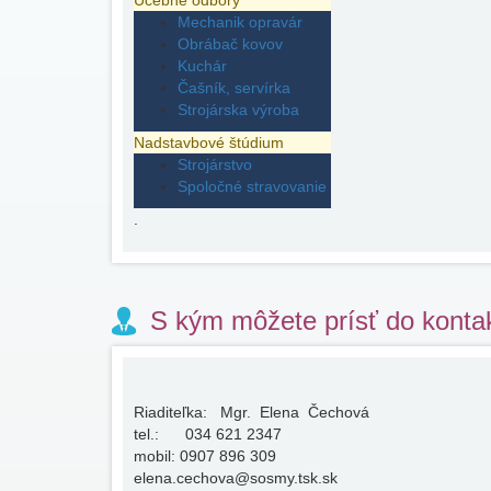
Učebné odbory
Mechanik opravár
Obrábač kovov
Kuchár
Čašník, servírka
Strojárska výroba
Nadstavbové štúdium
Strojárstvo
Spoločné stravovanie
.
S kým môžete prísť do konta
Riaditeľka: Mgr. Elena Čechová
tel.: 034 621 2347
mobil: 0907 896 309
elena.cechova@sosmy.tsk.sk