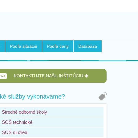
b
Podľa situácie
Podľa ceny
Databáza
KONTAKTUJTE NAŠU INŠTITÚCIU
ké služby vykonávame?
Stredné odborné školy
SOŠ technické
SOŠ služieb